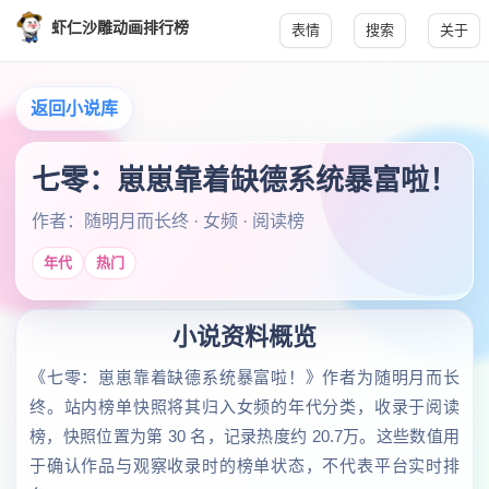
虾仁沙雕动画排行榜
表情
搜索
关于
返回小说库
七零：崽崽靠着缺德系统暴富啦！
作者：随明月而长终 · 女频 · 阅读榜
年代
热门
小说资料概览
《七零：崽崽靠着缺德系统暴富啦！》作者为随明月而长
终。站内榜单快照将其归入女频的年代分类，收录于阅读
榜，快照位置为第 30 名，记录热度约 20.7万。这些数值用
于确认作品与观察收录时的榜单状态，不代表平台实时排