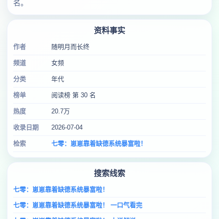
名。
资料事实
作者
随明月而长终
频道
女频
分类
年代
榜单
阅读榜 第 30 名
热度
20.7万
收录日期
2026-07-04
检索
七零：崽崽靠着缺德系统暴富啦！
搜索线索
七零：崽崽靠着缺德系统暴富啦！
七零：崽崽靠着缺德系统暴富啦！ 一口气看完