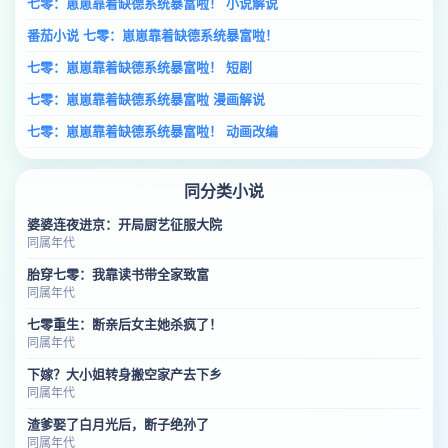
七零：崽崽靠着缺德系统暴富啦！ 小说解说
番茄小说 七零：崽崽靠着缺德系统暴富啦！
七零：崽崽靠着缺德系统暴富啦！ 短剧
七零：崽崽靠着缺德系统暴富啦 漫画解说
七零：崽崽靠着缺德系统暴富啦！ 动画改编
同分类小说
婆婆连夜进京：开局厨艺征服大院
同属年代
胎穿七零：我靠读书带全家致富
同属年代
七零重生：断亲后女主她杀疯了！
同属年代
下嫁？大小姐转身搬空家产去下乡
同属年代
渣爹娶了白月光后，断子绝孙了
同属年代