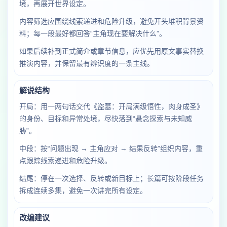
境，再展开世界设定。
内容筛选应围绕线索递进和危险升级，避免开头堆积背景资
料；每一段最好都回答“主角现在要解决什么”。
如果后续补到正式简介或章节信息，应优先用原文事实替换
推演内容，并保留最有辨识度的一条主线。
解说结构
开局：用一两句话交代《盗墓：开局满级悟性，肉身成圣》
的身份、目标和异常处境，尽快落到“悬念探索与未知威
胁”。
中段：按“问题出现 → 主角应对 → 结果反转”组织内容，重
点跟踪线索递进和危险升级。
结尾：停在一次选择、反转或新目标上；长篇可按阶段任务
拆成连续多集，避免一次讲完所有设定。
改编建议