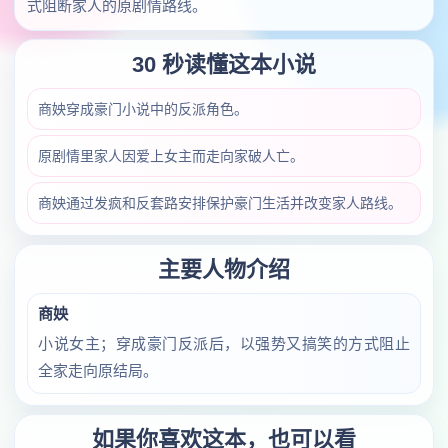
式阻断家人的原剧情路线。
30 秒读懂这本小说
商姎穿成豪门小说中的反派角色。
原剧情里家人因爱上女主而走向家破人亡。
商姎通过发疯和反套路安排保护豪门生活并改变家人路线。
主要人物介绍
商姎
小说女主；穿成豪门反派后，以强势又搞笑的方式阻止
全家走向原结局。
如果你喜欢这本，也可以看