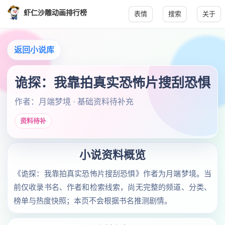
虾仁沙雕动画排行榜
表情
搜索
关于
返回小说库
诡探：我靠拍真实恐怖片搜刮恐惧
作者：月端梦境 · 基础资料待补充
资料待补
小说资料概览
《诡探：我靠拍真实恐怖片搜刮恐惧》作者为月端梦境。当
前仅收录书名、作者和检索线索，尚无完整的频道、分类、
榜单与热度快照；本页不会根据书名推测剧情。