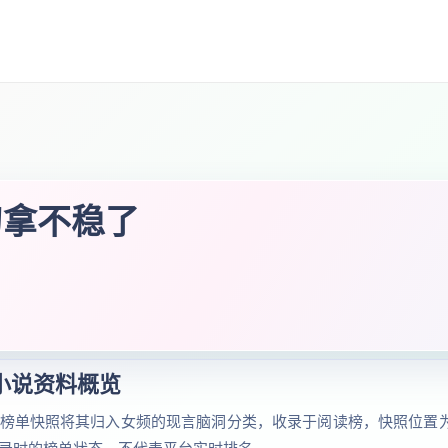
刀拿不稳了
小说资料概览
榜单快照将其归入女频的现言脑洞分类，收录于阅读榜，快照位置为第