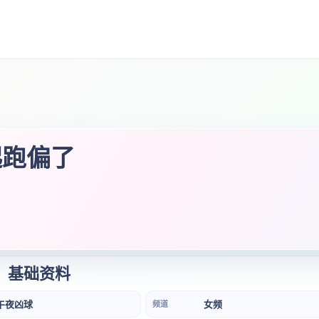
起跑偏了
基础资料
午夜凶球
女频
频道