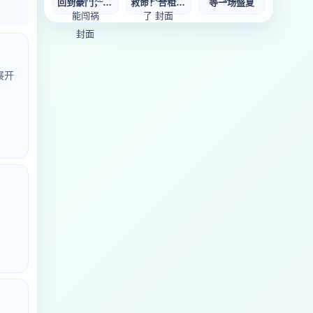
回到豪门，我比比
救命！合租学长撩
等一场盛夏
展开