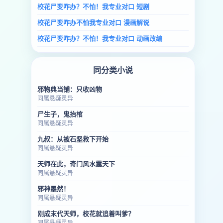
校花尸变咋办？不怕！我专业对口 短剧
校花尸变咋办不怕我专业对口 漫画解说
校花尸变咋办？不怕！我专业对口 动画改编
同分类小说
邪物典当铺：只收凶物
同属悬疑灵异
尸生子，鬼抬棺
同属悬疑灵异
九叔：从被石坚救下开始
同属悬疑灵异
天师在此，奇门风水震天下
同属悬疑灵异
邪神墨然！
同属悬疑灵异
刚成末代天师，校花就追着叫爹？