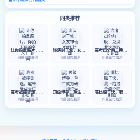
同类推荐
让你拍反腐片，你拍人民的名义！
饰演封于修，女友神仙姐姐
高考出分前一晚，兑换北大录取书
同属都市脑洞
同属都市脑洞
同属都市脑洞
高考被撞昏迷，醒来我成文坛领袖
顶级博导，重生成为研一规培生
嘴比脑子快，我上跑男笑疯全网
同属都市脑洞
同属都市脑洞
同属都市脑洞