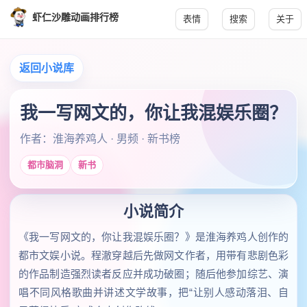
虾仁沙雕动画排行榜
表情
搜索
关于
返回小说库
我一写网文的，你让我混娱乐圈？
作者：淮海养鸡人 · 男频 · 新书榜
都市脑洞
新书
小说简介
《我一写网文的，你让我混娱乐圈？》是淮海养鸡人创作的
都市文娱小说。程澈穿越后先做网文作者，用带有悲剧色彩
的作品制造强烈读者反应并成功破圈；随后他参加综艺、演
唱不同风格歌曲并讲述文学故事，把“让别人感动落泪、自