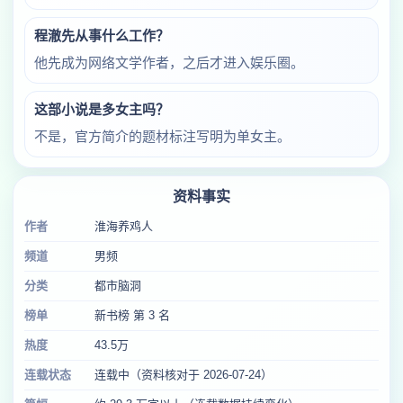
程澈先从事什么工作？
他先成为网络文学作者，之后才进入娱乐圈。
这部小说是多女主吗？
不是，官方简介的题材标注写明为单女主。
资料事实
作者
淮海养鸡人
频道
男频
分类
都市脑洞
榜单
新书榜 第 3 名
热度
43.5万
连载状态
连载中（资料核对于 2026-07-24）