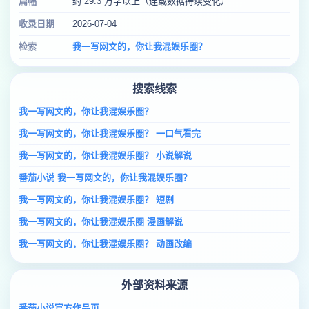
篇幅
约 29.3 万字以上（连载数据持续变化）
收录日期
2026-07-04
检索
我一写网文的，你让我混娱乐圈？
搜索线索
我一写网文的，你让我混娱乐圈？
我一写网文的，你让我混娱乐圈？ 一口气看完
我一写网文的，你让我混娱乐圈？ 小说解说
番茄小说 我一写网文的，你让我混娱乐圈？
我一写网文的，你让我混娱乐圈？ 短剧
我一写网文的，你让我混娱乐圈 漫画解说
我一写网文的，你让我混娱乐圈？ 动画改编
外部资料来源
番茄小说官方作品页