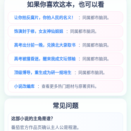
如果你喜欢这本，也可以看
让你拍反腐片，你拍人民的名义！
：同属都市脑洞。
饰演封于修，女友神仙姐姐
：同属都市脑洞。
高考出分前一晚，兑换北大录取书
：同属都市脑洞。
高考被撞昏迷，醒来我成文坛领袖
：同属都市脑洞。
顶级博导，重生成为研一规培生
：同属都市脑洞。
小说改编库
：查看更多热门题材与原著资料。
常见问题
这部小说的主角是谁？
番茄官方作品页确认主人公是程澈。