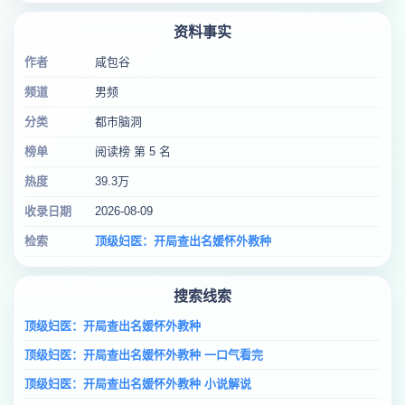
资料事实
作者
咸包谷
频道
男频
分类
都市脑洞
榜单
阅读榜 第 5 名
热度
39.3万
收录日期
2026-08-09
检索
顶级妇医：开局查出名媛怀外教种
搜索线索
顶级妇医：开局查出名媛怀外教种
顶级妇医：开局查出名媛怀外教种 一口气看完
顶级妇医：开局查出名媛怀外教种 小说解说