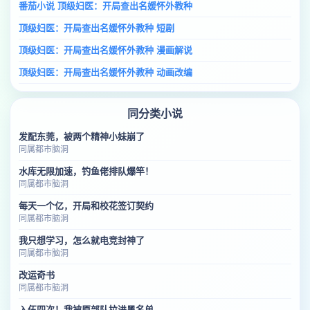
番茄小说 顶级妇医：开局查出名媛怀外教种
顶级妇医：开局查出名媛怀外教种 短剧
顶级妇医：开局查出名媛怀外教种 漫画解说
顶级妇医：开局查出名媛怀外教种 动画改编
同分类小说
发配东莞，被两个精神小妹崩了
同属都市脑洞
水库无限加速，钓鱼佬排队爆竿！
同属都市脑洞
每天一个亿，开局和校花签订契约
同属都市脑洞
我只想学习，怎么就电竞封神了
同属都市脑洞
改运奇书
同属都市脑洞
入伍四次！我被原部队拉进黑名单