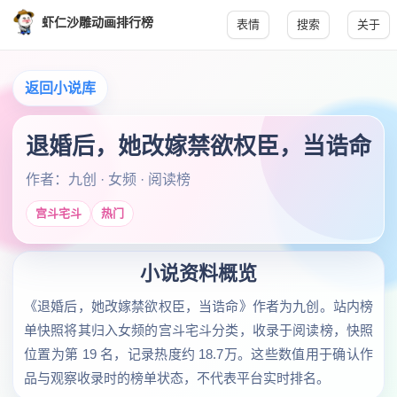
虾仁沙雕动画排行榜
表情
搜索
关于
返回小说库
退婚后，她改嫁禁欲权臣，当诰命
作者：九创 · 女频 · 阅读榜
宫斗宅斗
热门
小说资料概览
《退婚后，她改嫁禁欲权臣，当诰命》作者为九创。站内榜
单快照将其归入女频的宫斗宅斗分类，收录于阅读榜，快照
位置为第 19 名，记录热度约 18.7万。这些数值用于确认作
品与观察收录时的榜单状态，不代表平台实时排名。