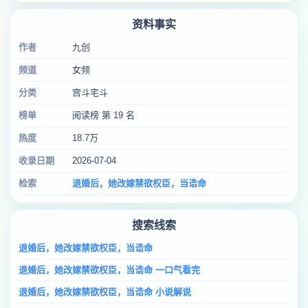
资料事实
作者
九创
频道
女频
分类
宫斗宅斗
榜单
阅读榜 第 19 名
热度
18.7万
收录日期
2026-07-04
检索
退婚后，她改嫁禁欲权臣，当诰命
搜索线索
退婚后，她改嫁禁欲权臣，当诰命
退婚后，她改嫁禁欲权臣，当诰命 一口气看完
退婚后，她改嫁禁欲权臣，当诰命 小说解说