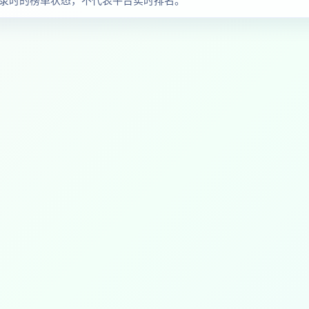
察收录时的榜单状态，不代表平台实时排名。