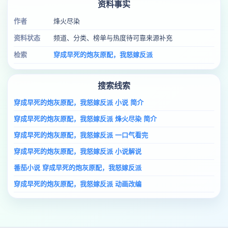
资料事实
作者
烽火尽染
资料状态
频道、分类、榜单与热度待可靠来源补充
检索
穿成早死的炮灰原配，我怒嫁反派
搜索线索
穿成早死的炮灰原配，我怒嫁反派 小说 简介
穿成早死的炮灰原配，我怒嫁反派 烽火尽染 简介
穿成早死的炮灰原配，我怒嫁反派 一口气看完
穿成早死的炮灰原配，我怒嫁反派 小说解说
番茄小说 穿成早死的炮灰原配，我怒嫁反派
穿成早死的炮灰原配，我怒嫁反派 动画改编