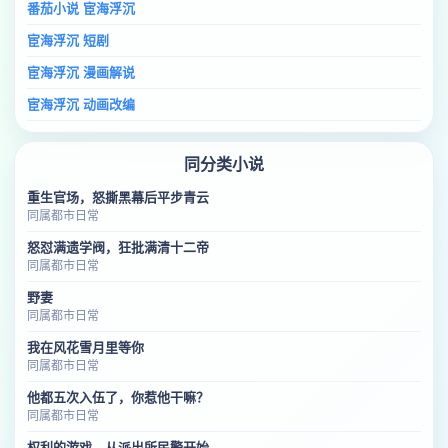
番茄小说 宦海浮沉
宦海浮沉 短剧
宦海浮沉 漫画解说
宦海浮沉 动画改编
同分类小说
重生官场，怒撕黑幕后平步青云
同属都市日常
怒怼满遗学阀，狂批满清十二帝
同属都市日常
野妻
同属都市日常
我在风花雪月里等你
同属都市日常
他都五次入伍了，你惹他干嘛？
同属都市日常
权利的游戏，从派出所民警开始