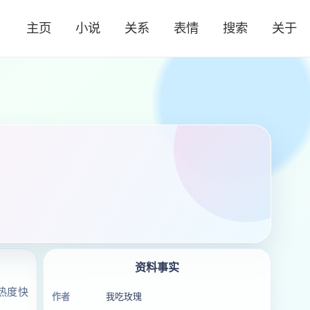
主页
小说
关系
表情
搜索
关于
资料事实
热度快
作者
我吃玫瑰