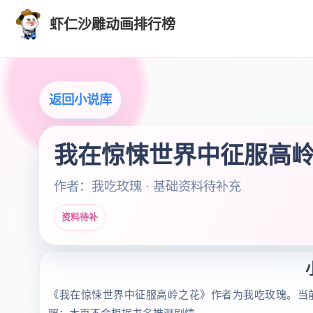
虾仁沙雕动画排行榜
返回小说库
我在惊悚世界中征服高
作者：我吃玫瑰 · 基础资料待补充
资料待补
《我在惊悚世界中征服高岭之花》作者为我吃玫瑰。当