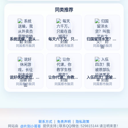
同类推荐
系统送编，我从外卖员变国安特勤
每天六千万，只能在县城花？
归国留洋水货？叫我芯片之父！
同属都市脑洞
同属都市脑洞
同属都市脑洞
说好休闲游戏，长征副本全网泪崩
让你代课，你教学生核聚变？
入伍四次！我被原部队拉进黑名单
同属都市脑洞
同属都市脑洞
同属都市脑洞
|
|
联系方式
免责声明
隐私政策
网站由
提供支持 | 联系QQ/微信: 529815144 请注明来意！
@片刻小哥哥