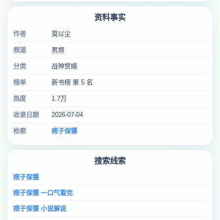
资料事实
作者
莫以尘
频道
男频
分类
战神赘婿
榜单
新书榜 第 5 名
热度
1.7万
收录日期
2026-07-04
检索
痞子保镖
搜索线索
痞子保镖
痞子保镖 一口气看完
痞子保镖 小说解说