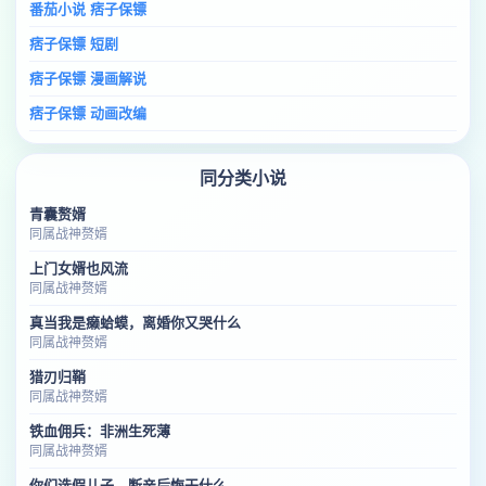
番茄小说 痞子保镖
痞子保镖 短剧
痞子保镖 漫画解说
痞子保镖 动画改编
同分类小说
青囊赘婿
同属战神赘婿
上门女婿也风流
同属战神赘婿
真当我是癞蛤蟆，离婚你又哭什么
同属战神赘婿
猎刃归鞘
同属战神赘婿
铁血佣兵：非洲生死薄
同属战神赘婿
你们选假儿子，断亲后悔干什么