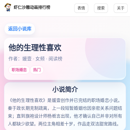
虾仁沙雕动画排行榜
表情
搜索
关于
返回小说库
他的生理性喜欢
作者：媛壹 · 女频 · 阅读榜
职场婚恋
热门
小说简介
《他的生理性喜欢》是媛壹创作并已完结的职场婚恋小说。
秦于政长期克制疏离，上一段短暂婚姻也因亲密关系问题结
束；直到旗袍设计师杨栀言出现，他才确认自己并非对所有
人都缺少欲望。两位主角相差十岁，作品走双洁甜宠路线。