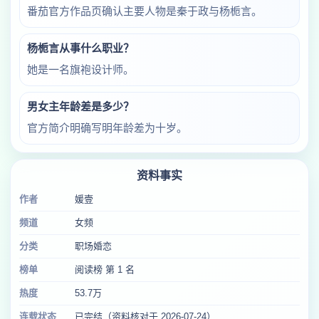
番茄官方作品页确认主要人物是秦于政与杨栀言。
杨栀言从事什么职业？
她是一名旗袍设计师。
男女主年龄差是多少？
官方简介明确写明年龄差为十岁。
资料事实
作者
媛壹
频道
女频
分类
职场婚恋
榜单
阅读榜 第 1 名
热度
53.7万
连载状态
已完结（资料核对于 2026-07-24）