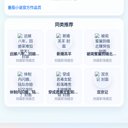
番茄小说官方作品页
同类推荐
远嫁八年，回娘家难如登天！
新婚羔羊
被闺蜜骗到缅北赚快钱
同属职场婚恋
同属职场婚恋
同属职场婚恋
体制内闪婚，陆队你媳妇又孕吐了
穿成恶毒女配和落魄男主拼婚养娃
双京记
同属职场婚恋
同属职场婚恋
同属职场婚恋