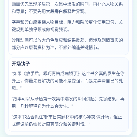
画面优先呈现矛盾第一次集中爆发的瞬间，再补充人物关系
和背景；不要先用大段旁白解释世界观。
字幕和旁白应围绕人物目标、阻力和阶段变化使用短句，关
键规则单独停顿或做视觉强调。
沙雕动画可以放大角色反应和结果反差，但涉及剧情事实的
部分应以原著资料为准，不额外编造关键情节。
开场钩子
“如果《放手后，乖巧青梅成病娇了》这个书名真的发生在你
身上，你最先要解决的可能不是变强，而是先弄清自己的处
境。”
“故事可以从矛盾第一次集中爆发的瞬间讲起：先抛结果，再
用十几秒解释它为什么会发生。”
“这本书适合抓住‘都市日常题材中的核心冲突’做开场，但正
式解说前仍需核对原著简介和关键剧情。”