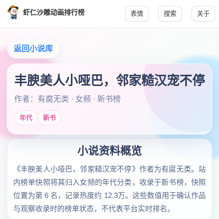
虾仁沙雕动画排行榜
表情
搜索
关于
返回小说库
丰腴美人小哑巴，邻家糙汉宠不停
作者：有腐无类 · 女频 · 新书榜
年代
新书
小说资料概览
《丰腴美人小哑巴，邻家糙汉宠不停》作者为有腐无类。站
内榜单快照将其归入女频的年代分类，收录于新书榜，快照
位置为第 6 名，记录热度约 12.3万。这些数值用于确认作品
与观察收录时的榜单状态，不代表平台实时排名。