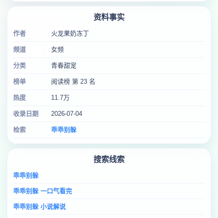
资料事实
作者
火龙果奶冻丁
频道
女频
分类
青春甜宠
榜单
阅读榜 第 23 名
热度
11.7万
收录日期
2026-07-04
检索
乖乖别躲
搜索线索
乖乖别躲
乖乖别躲 一口气看完
乖乖别躲 小说解说