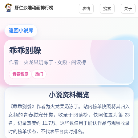
虾仁沙雕动画排行榜
表情
搜索
关于
返回小说库
乖乖别躲
作者：火龙果奶冻丁 · 女频 · 阅读榜
青春甜宠
热门
小说资料概览
《乖乖别躲》作者为火龙果奶冻丁。站内榜单快照将其归入
女频的青春甜宠分类，收录于阅读榜，快照位置为第 23
名，记录热度约 11.7万。这些数值用于确认作品与观察收录
时的榜单状态，不代表平台实时排名。