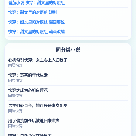
番茄小说 快穿：甜文里的对照组
快穿：甜文里的对照组 短剧
快穿：甜文里的对照组 漫画解说
快穿：甜文里的对照组 动画改编
同分类小说
心机勾引快穿：女主心上人归我了
同属快穿
快穿：苏茶的年代生活
同属快穿
快穿之成为心机白莲花
同属快穿
男主们轻点亲，她可是恶毒女配啊
同属快穿
甩了偏执前任后被迫回来哄夫
同属快穿
快穿：白莲花又在抢男主