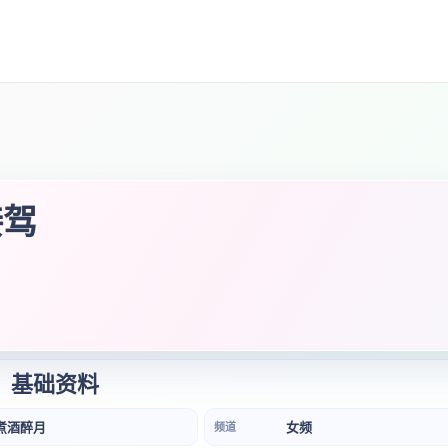
接驾
基础资料
煮酒醉月
女频
频道