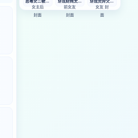
恶毒女二被男主错
穿成财阀太子爷的
穿成灵异文反派的
。