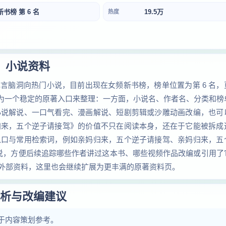
新书榜 第 6 名
19.5万
热度
小说资料
言脑洞向热门小说，目前出现在女频新书榜，榜单位置为第 6 名，
作为一个稳定的原著入口来整理：一方面，小说名、作者名、分类和榜
小说解说、一口气看完、漫画解说、短剧剪辑或沙雕动画改编，也可
归来，五个逆子请接驾》的价值不只在阅读本身，还在于它能被拆成
入口与常用检索词，例如亲妈归来，五个逆子请接驾、亲妈归来，五
解说，方便后续追踪哪些作者讲过这本书、哪些视频作品改编或引用了
外部资料，这里也会继续扩展为更丰满的原著资料页。
析与改编建议
于内容策划参考。