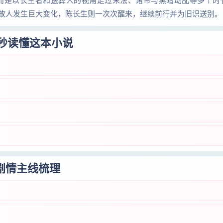
而是以长生者和送葬人的视角走过末法、诸帝与黑暗动乱等多个时
故人发生巨大变化，陈长生则一次次醒来，继续前行并为旧识送别。
 秒读懂这本小说
剧情主线梳理