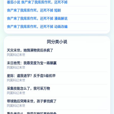
番茄小说 丧尸来了我库库作死，还死不掉
丧尸来了我库库作死，还死不掉 短剧
丧尸来了我库库作死，还死不掉 漫画解说
丧尸来了我库库作死，还死不掉 动画改编
同分类小说
天灾末世，她囤满物资后杀疯了
同属科幻末世
末日拾荒：我靠变废为宝一路躺赢
同属科幻末世
星际：逼我退学？反手造S级机甲
同属科幻末世
采集技能怎么了，我可采万物
同属科幻末世
带球跑后突降末世，孩子爹找疯了
同属科幻末世
重生者内斗，我苟在暗区里捡装备