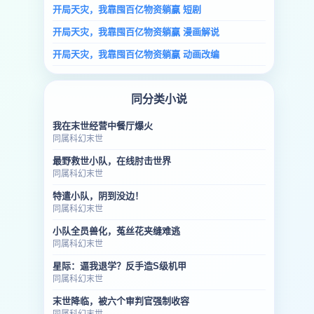
开局天灾，我靠囤百亿物资躺赢 短剧
开局天灾，我靠囤百亿物资躺赢 漫画解说
开局天灾，我靠囤百亿物资躺赢 动画改编
同分类小说
我在末世经营中餐厅爆火
同属科幻末世
最野救世小队，在线肘击世界
同属科幻末世
特遣小队，阴到没边！
同属科幻末世
小队全员兽化，菟丝花夹缝难逃
同属科幻末世
星际：逼我退学？反手造S级机甲
同属科幻末世
末世降临，被六个审判官强制收容