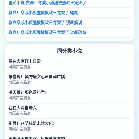
番茄小说 救命！穿成小狐狸被摄政王宠哭了
救命！穿成小狐狸被摄政王宠哭了 短剧
救命穿成小狐狸被摄政王宠哭了 漫画解说
救命！穿成小狐狸被摄政王宠哭了 动画改编
同分类小说
我在大唐打卡日常
同属古言脑洞
谁懂啊！侯府庶女心声自动广播
同属古言脑洞
没天赋？那也得科举！
同属古言脑洞
我在大清当老六
同属古言脑洞
别惹！这萌娃是末世大佬！
同属古言脑洞
小世子不想黑化，只想要爹爹抱