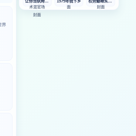
让你当纨绔，你用
1975年我下乡
权势巅峰从秘书开
世界