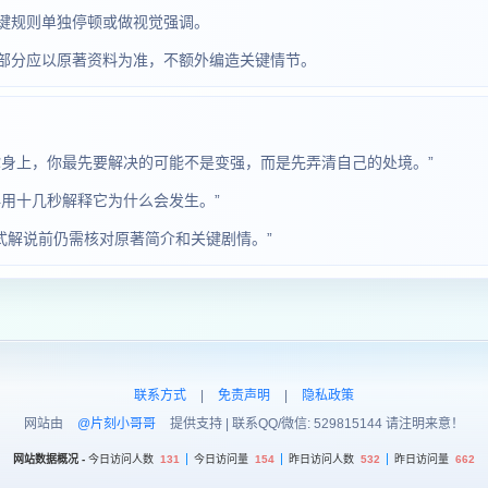
键规则单独停顿或做视觉强调。
部分应以原著资料为准，不额外编造关键情节。
你身上，你最先要解决的可能不是变强，而是先弄清自己的处境。”
用十几秒解释它为什么会发生。”
正式解说前仍需核对原著简介和关键剧情。”
联系方式
|
免责声明
|
隐私政策
网站由
@片刻小哥哥
提供支持 | 联系QQ/微信: 529815144 请注明来意！
网站数据概况 -
今日访问人数
131
今日访问量
154
昨日访问人数
532
昨日访问量
662