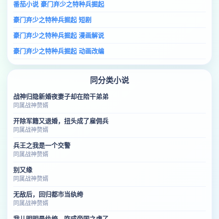
番茄小说 豪门弃少之特种兵掘起
豪门弃少之特种兵掘起 短剧
豪门弃少之特种兵掘起 漫画解说
豪门弃少之特种兵掘起 动画改编
同分类小说
战神归隐新婚夜妻子却在陪干弟弟
同属战神赘婿
开除军籍又退婚，扭头成了雇佣兵
同属战神赘婿
兵王之我是一个交警
同属战神赘婿
别又缘
同属战神赘婿
无敌后，回归都市当纨绔
同属战神赘婿
我儿明明是纨绔，咋成帝国之虎了