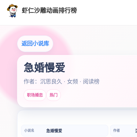
虾仁沙雕动画排行榜
返回小说库
急婚慢爱
作者：沉思良久 · 女频 · 阅读榜
职场婚恋
热门
急婚慢爱
小说名
作者