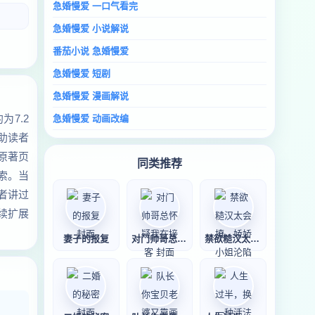
急婚慢爱 一口气看完
急婚慢爱 小说解说
番茄小说 急婚慢爱
急婚慢爱 短剧
急婚慢爱 漫画解说
7.2
急婚慢爱 动画改编
助读者
原著页
同类推荐
索。当
者讲过
续扩展
妻子的报复
对门帅哥总怀疑我
禁欲糙汉太会撩，