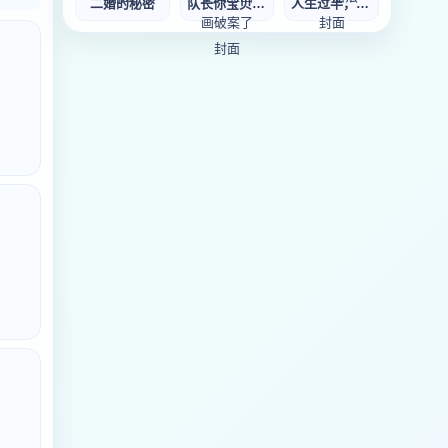
二婚的秘密
队长你宝贝老婆又
人生过半，换一种