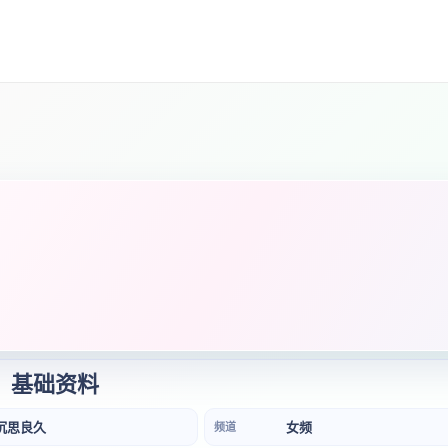
基础资料
沉思良久
女频
频道