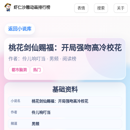
虾仁沙雕动画排行榜
表情
搜索
关于
返回小说库
桃花剑仙赐福：开局强吻高冷校花
作者：伶儿响叮当 · 男频 · 阅读榜
都市脑洞
热门
基础资料
桃花剑仙赐福：开局强吻高冷校花
小说名
伶儿响叮当
作者
男频
频道