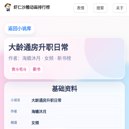
虾仁沙雕动画排行榜
表情
搜索
关于
返回小说库
大龄通房升职日常
作者：海蟾沐月 · 女频 · 新书榜
宫斗宅斗
新书
基础资料
大龄通房升职日常
小说名
海蟾沐月
作者
女频
频道