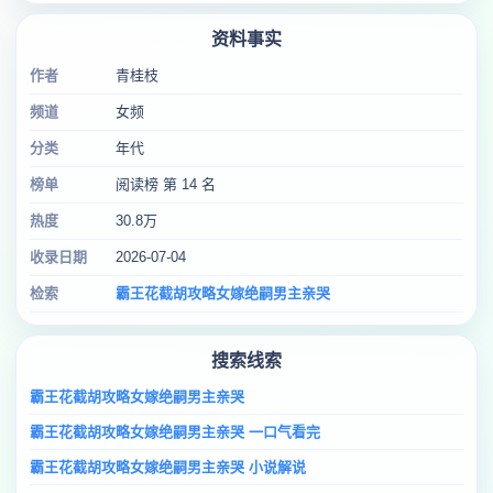
资料事实
作者
青桂枝
频道
女频
分类
年代
榜单
阅读榜 第 14 名
热度
30.8万
收录日期
2026-07-04
检索
霸王花截胡攻略女嫁绝嗣男主亲哭
搜索线索
霸王花截胡攻略女嫁绝嗣男主亲哭
霸王花截胡攻略女嫁绝嗣男主亲哭 一口气看完
霸王花截胡攻略女嫁绝嗣男主亲哭 小说解说