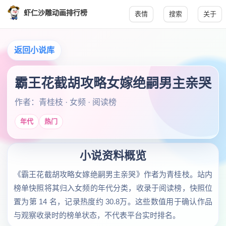
虾仁沙雕动画排行榜
表情
搜索
关于
返回小说库
霸王花截胡攻略女嫁绝嗣男主亲哭
作者：青桂枝 · 女频 · 阅读榜
年代
热门
小说资料概览
《霸王花截胡攻略女嫁绝嗣男主亲哭》作者为青桂枝。站内
榜单快照将其归入女频的年代分类，收录于阅读榜，快照位
置为第 14 名，记录热度约 30.8万。这些数值用于确认作品
与观察收录时的榜单状态，不代表平台实时排名。