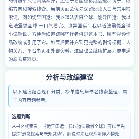
的价值不只在阅读本身，还在于它能被拆成选题、钩子、改
编方向和搜索线索。当前页面会优先保留阅读入口与常用检
索词，例如诡异国运：我以道法震慑全球、诡异国运：我以
道法震慑全球 一口气看完、诡异国运：我以道法震慑全球
小说解说，方便后续追踪哪些作者讲过这本书、哪些视频作
品改编或引用了它。如果后面补充到更完整的剧情梗概、人
物关系、平台书页和外部资料，这里也会继续扩展为更丰满
的原著资料页。
分析与改编建议
以下建议结合现有分类、榜单信息与书名线索整理，属
于内容策划参考。
选题判断
从书名线索看，《诡异国运：我以道法震慑全球》可以优先
提炼“悬念探索与未知威胁”，解说时先让观众听懂人物处