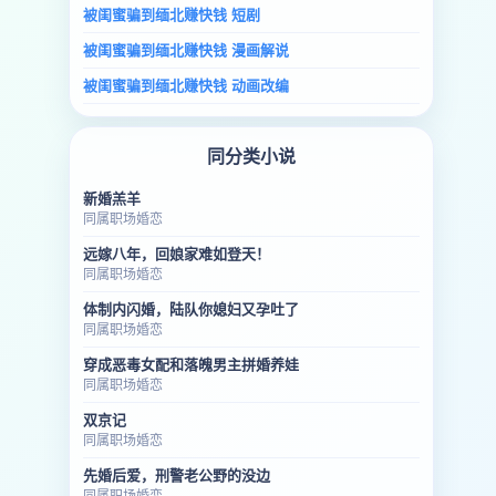
被闺蜜骗到缅北赚快钱 短剧
被闺蜜骗到缅北赚快钱 漫画解说
被闺蜜骗到缅北赚快钱 动画改编
同分类小说
新婚羔羊
同属职场婚恋
远嫁八年，回娘家难如登天！
同属职场婚恋
体制内闪婚，陆队你媳妇又孕吐了
同属职场婚恋
穿成恶毒女配和落魄男主拼婚养娃
同属职场婚恋
双京记
同属职场婚恋
先婚后爱，刑警老公野的没边