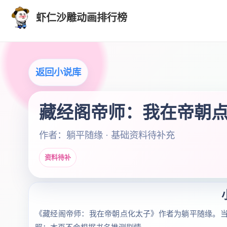
虾仁沙雕动画排行榜
返回小说库
藏经阁帝师：我在帝朝
作者：躺平随缘 · 基础资料待补充
资料待补
《藏经阁帝师：我在帝朝点化太子》作者为躺平随缘。