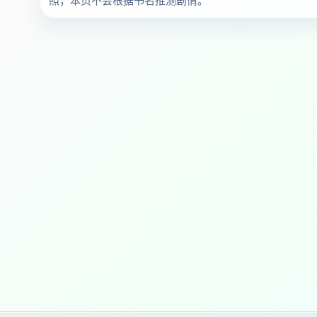
照；本页不会根据书名推测剧情。