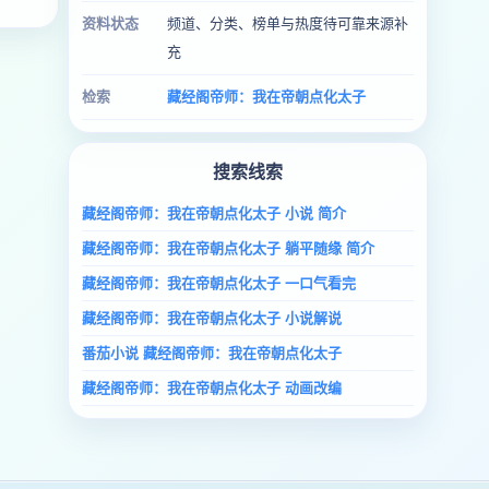
资料状态
频道、分类、榜单与热度待可靠来源补
充
检索
藏经阁帝师：我在帝朝点化太子
搜索线索
藏经阁帝师：我在帝朝点化太子 小说 简介
藏经阁帝师：我在帝朝点化太子 躺平随缘 简介
藏经阁帝师：我在帝朝点化太子 一口气看完
藏经阁帝师：我在帝朝点化太子 小说解说
番茄小说 藏经阁帝师：我在帝朝点化太子
藏经阁帝师：我在帝朝点化太子 动画改编