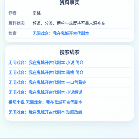
资料事实
作者
南桃
资料状态
频道、分类、榜单与热度待可靠来源补充
检索
无间戏台：我在鬼城开古代副本
搜索线索
无间戏台：我在鬼城开古代副本 小说 简介
无间戏台：我在鬼城开古代副本 南桃 简介
无间戏台：我在鬼城开古代副本 一口气看完
无间戏台：我在鬼城开古代副本 小说解说
番茄小说 无间戏台：我在鬼城开古代副本
无间戏台：我在鬼城开古代副本 动画改编