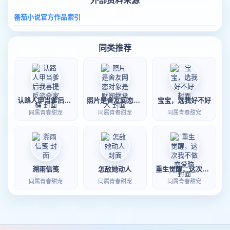
外部资料来源
番茄小说官方作品索引
同类推荐
认路人甲当爹后我喜提反派全家桶
照片是舍友网恋对象是财阀继承人
宝宝，选我好不好
同属青春甜宠
同属青春甜宠
同属青春甜宠
溯雨信笺
怎敌她动人
重生觉醒，这次我不做恋爱脑
同属青春甜宠
同属青春甜宠
同属青春甜宠