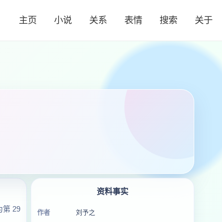
主页
小说
关系
表情
搜索
关于
资料事实
 29
作者
刘予之