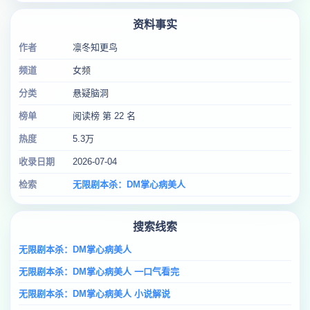
资料事实
作者
凛冬知更鸟
频道
女频
分类
悬疑脑洞
榜单
阅读榜 第 22 名
热度
5.3万
收录日期
2026-07-04
检索
无限剧本杀：DM掌心病美人
搜索线索
无限剧本杀：DM掌心病美人
无限剧本杀：DM掌心病美人 一口气看完
无限剧本杀：DM掌心病美人 小说解说