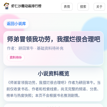
虾仁沙雕动画排行榜
表情
搜索
关于
返回小说库
师弟冒领我功劳，我摆烂很合理吧
作者：耕田笨牛 · 基础资料待补充
资料待补
小说资料概览
《师弟冒领我功劳，我摆烂很合理吧》作者为耕田笨牛。当
前仅收录书名、作者和检索线索，尚无完整的频道、分类、
榜单与热度快照；本页不会根据书名推测剧情。