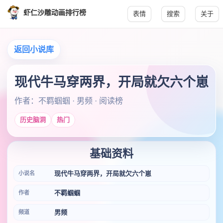
虾仁沙雕动画排行榜
表情
搜索
关于
返回小说库
现代牛马穿两界，开局就欠六个崽
作者：不羁蝈蝈 · 男频 · 阅读榜
历史脑洞
热门
基础资料
现代牛马穿两界，开局就欠六个崽
小说名
不羁蝈蝈
作者
男频
频道