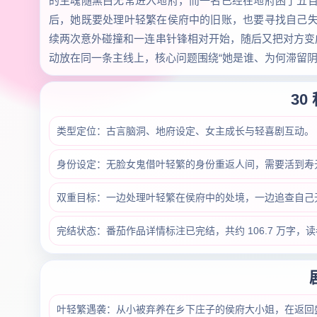
的生魂随黑白无常进入地府，而一名已经在地府困了五
后，她既要处理叶轻繁在侯府中的旧账，也要寻找自己
续两次意外碰撞和一连串针锋相对开始，随后又把对方变
动放在同一条主线上，核心问题围绕“她是谁、为何滞留
30
类型定位：古言脑洞、地府设定、女主成长与轻喜剧互动。
身份设定：无脸女鬼借叶轻繁的身份重返人间，需要活到寿
双重目标：一边处理叶轻繁在侯府中的处境，一边追查自己
完结状态：番茄作品详情标注已完结，共约 106.7 万字
叶轻繁遇袭：从小被弃养在乡下庄子的侯府大小姐，在返回