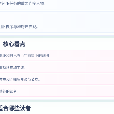
主还阳任务的重要连接人物。
阴阳秩序与地府世界观。
核心看点
处境和自己五百年前留下的谜团。
事持续推动主线。
碰撞和斗嘴负责调节节奏。
番外的读者。
适合哪些读者