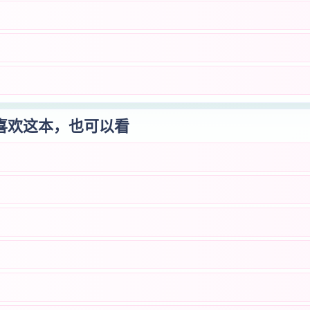
喜欢这本，也可以看