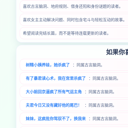
喜欢古言脑洞、地府规则、借身还阳和身份谜题的读者。
喜欢女主主动解决问题、同时包含宅斗与轻松互动的故事。
希望阅读完结长篇，而不是等待连载更新的读者。
如果你
树精小姨养娃，她杀疯了
：同属古言脑洞。
有了暴君读心术，我在宫里杀疯了
：同属古言脑洞。
大小姐回京逼疯了所有气运主角
：同属古言脑洞。
夫君今日又没有藏好他的尾巴！
：同属古言脑洞。
妹妹，这疯批你驾驭不了，换我来
：同属古言脑洞。