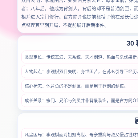
双目失明，家境困苦：姐姐因劳累去世，母亲重病，赌
者；八年后，他成为背剑人，背后的却不是普通剑匣，
根并进入宗门修行。官方简介也提前概括了他在漫长仙
点整理其早期开局，不提前展开后期事件。
30
类型定位：传统玄幻、无系统、天才剑道、热血与杀伐果断
人物起点：李观棋双目失明、身世困苦，在苏玄引导下经历
核心标志：他背负的不是剑匣，而是用于葬剑的剑棺。
成长关系：宗门、兄弟与剑灵并非背景装饰，而是官方简介
凡尘困局：李观棋面对姐姐离世、母亲重病与叔父侵占钱财