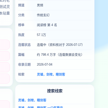
玄的老
频道
男频
测试灵
本站重
分类
传统玄幻
榜单
阅读榜 第 4 名
热度
57.1万
连载状态
连载中（资料核对于 2026-07-17）
篇幅
约 798.4 万字（连载数据会变化）
收录日期
2026-07-04
检索
灵墟，剑棺，瞎剑客
搜索线索
灵墟，剑棺，瞎剑客
灵墟，剑棺，瞎剑客 一口气看完