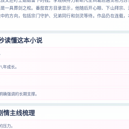
鬼叔父还盯上姐姐留下的钱。李观棋持刀斩断凡尘纠葛后遇见名为苏
而是一具葬剑之棺。番茄官方目录显示，他随后开心眼、下山拜宗、
途中的方向，包括宗门守护、兄弟同行和剑灵等待。作品仍在连载，
 秒读懂这本小说
。
八年成长。
明确强调的长期支撑。
剧情主线梳理
的压力。