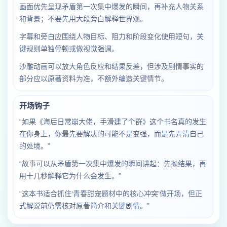
画面优先呈现矛盾第一次集中爆发的瞬间，再补充人物关系
和背景；不要先用大段旁白解释世界观。
字幕和旁白应围绕人物目标、阻力和阶段变化使用短句，关
键规则单独停顿或做视觉强调。
沙雕动画可以放大角色反应和结果反差，但涉及剧情事实的
部分应以原著资料为准，不额外编造关键情节。
开场钩子
“如果《海后日常崩大佬，手滑建了个群》这个书名真的发生
在你身上，你最先要解决的可能不是变强，而是先弄清自己
的处境。”
“故事可以从矛盾第一次集中爆发的瞬间讲起：先抛结果，再
用十几秒解释它为什么会发生。”
“这本书适合抓住‘青春甜宠题材中的核心冲突’做开场，但正
式解说前仍需核对原著简介和关键剧情。”