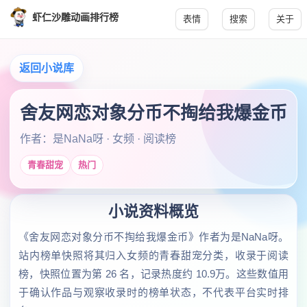
虾仁沙雕动画排行榜
表情
搜索
关于
返回小说库
舍友网恋对象分币不掏给我爆金币
作者：是NaNa呀 · 女频 · 阅读榜
青春甜宠
热门
小说资料概览
《舍友网恋对象分币不掏给我爆金币》作者为是NaNa呀。
站内榜单快照将其归入女频的青春甜宠分类，收录于阅读
榜，快照位置为第 26 名，记录热度约 10.9万。这些数值用
于确认作品与观察收录时的榜单状态，不代表平台实时排