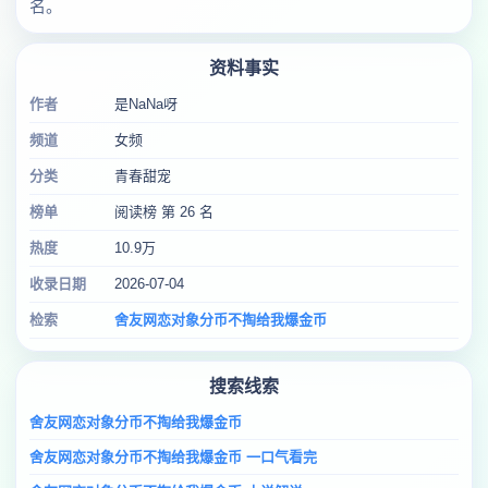
名。
资料事实
作者
是NaNa呀
频道
女频
分类
青春甜宠
榜单
阅读榜 第 26 名
热度
10.9万
收录日期
2026-07-04
检索
舍友网恋对象分币不掏给我爆金币
搜索线索
舍友网恋对象分币不掏给我爆金币
舍友网恋对象分币不掏给我爆金币 一口气看完