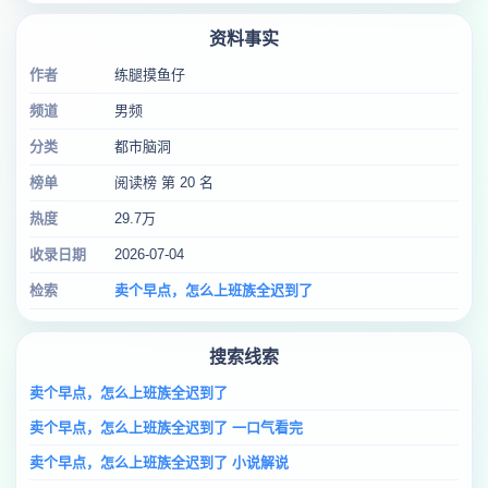
资料事实
作者
练腿摸鱼仔
频道
男频
分类
都市脑洞
榜单
阅读榜 第 20 名
热度
29.7万
收录日期
2026-07-04
检索
卖个早点，怎么上班族全迟到了
搜索线索
卖个早点，怎么上班族全迟到了
卖个早点，怎么上班族全迟到了 一口气看完
卖个早点，怎么上班族全迟到了 小说解说