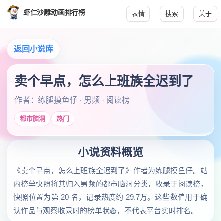
虾仁沙雕动画排行榜
表情
搜索
关于
返回小说库
卖个早点，怎么上班族全迟到了
作者：练腿摸鱼仔 · 男频 · 阅读榜
都市脑洞
热门
小说资料概览
《卖个早点，怎么上班族全迟到了》作者为练腿摸鱼仔。站
内榜单快照将其归入男频的都市脑洞分类，收录于阅读榜，
快照位置为第 20 名，记录热度约 29.7万。这些数值用于确
认作品与观察收录时的榜单状态，不代表平台实时排名。