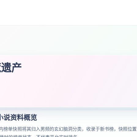
荒遗产
小说资料概览
内榜单快照将其归入男频的玄幻脑洞分类，收录于新书榜，快照位置为