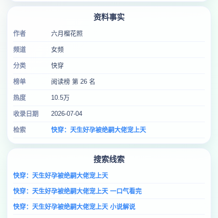
资料事实
作者
六月榴花照
频道
女频
分类
快穿
榜单
阅读榜 第 26 名
热度
10.5万
收录日期
2026-07-04
检索
快穿：天生好孕被绝嗣大佬宠上天
搜索线索
快穿：天生好孕被绝嗣大佬宠上天
快穿：天生好孕被绝嗣大佬宠上天 一口气看完
快穿：天生好孕被绝嗣大佬宠上天 小说解说