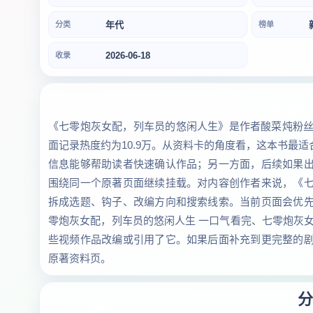
年代
分类
榜单
2026-06-18
收录
《七零炮灰女配，列车员的悠闲人生》是作者酸菜炖粉丝
面记录热度约为10.9万。从资料卡的角度看，这本书最
信息能够帮助读者快速确认作品；另一方面，后续如果
围绕同一个原著页面继续挂载。对内容创作者来说，《
拆成选题、钩子、改编方向和搜索线索。当前页面会优
零炮灰女配，列车员的悠闲人生 一口气看完、七零炮灰
些视频作品改编或引用了它。如果后面补充到更完整的
原著资料页。
分