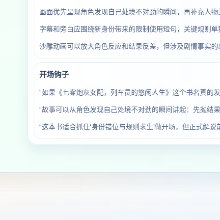
画面优先呈现角色发现自己处境不对劲的瞬间，再补充人物
字幕和旁白应围绕新身份带来的限制使用短句，关键规则单
沙雕动画可以放大角色反应和结果反差，但涉及剧情事实的
开场钩子
“如果《七零炮灰女配，列车员的悠闲人生》这个书名真的
“故事可以从角色发现自己处境不对劲的瞬间讲起：先抛结果
“这本书适合抓住‘身份错位与规则求生’做开场，但正式解说