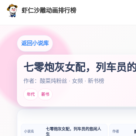
虾仁沙雕动画排行榜
返回小说库
七零炮灰女配，列车员
作者：酸菜炖粉丝 · 女频 · 新书榜
年代
新书
七零炮灰女配，列车员的悠闲人
小说名
作者
生