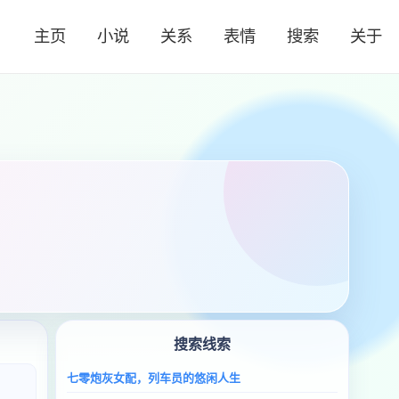
主页
小说
关系
表情
搜索
关于
搜索线索
七零炮灰女配，列车员的悠闲人生