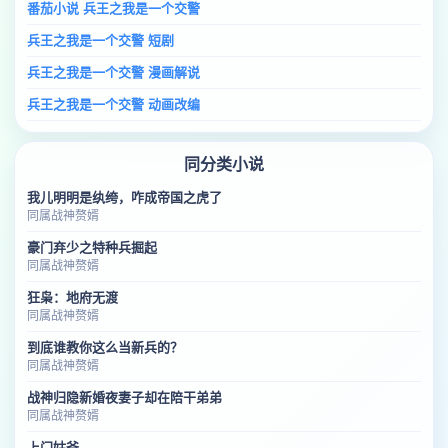
番茄小说 兵王之我是一个交警
兵王之我是一个交警 短剧
兵王之我是一个交警 漫画解说
兵王之我是一个交警 动画改编
同分类小说
我儿明明是纨绔，咋成帝国之虎了
同属战神赘婿
豪门弃少之特种兵掘起
同属战神赘婿
狂枭：地府无渡
同属战神赘婿
到底谁教你这么当新兵的？
同属战神赘婿
战神归隐新婚夜妻子却在陪干弟弟
同属战神赘婿
上门姑爷